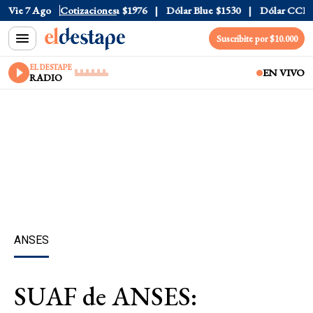
$1520
Vie 7 Ago
Dólar Tarjeta
Cotizaciones
$1976
Dólar Blue
$1530
Dólar CCL
$157
Suscribite por $10.000
EL DESTAPE
EN VIVO
RADIO
ANSES
SUAF de ANSES: