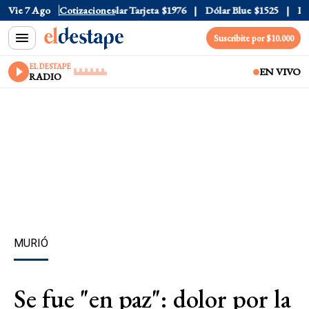
lar Oficial
Vie 7 Ago
$1520
Cotizaciones
Dólar Tarjeta
$1976
Dólar Blue
$1525
Dóla
Suscribite por $10.000
EL DESTAPE
EN VIVO
RADIO
MURIÓ
Se fue "en paz": dolor por la