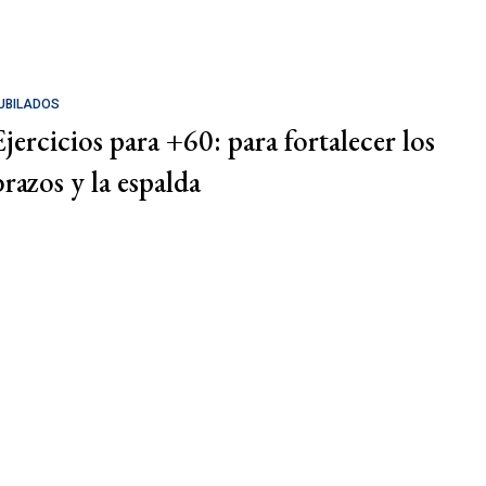
UBILADOS
Ejercicios para +60: para fortalecer los
brazos y la espalda