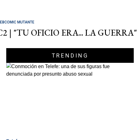
EBCOMIC MUTANTE
C2 | "TU OFICIO ERA... LA GUERRA"
TRENDING