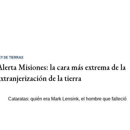
EY DE TIERRAS
Alerta Misiones: la cara más extrema de la
xtranjerización de la tierra