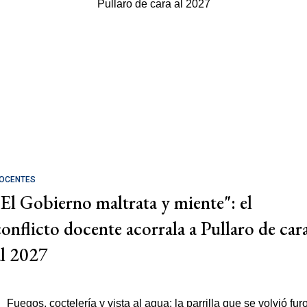
OCENTES
"El Gobierno maltrata y miente": el
conflicto docente acorrala a Pullaro de car
al 2027