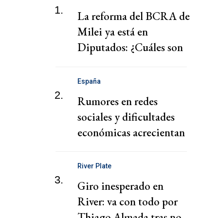
1.
La reforma del BCRA de
Milei ya está en
Diputados: ¿Cuáles son
los planes del
oficialismo?
España
2.
Rumores en redes
sociales y dificultades
económicas acrecientan
la ola de migrantes hacia
Ceuta
River Plate
3.
Giro inesperado en
River: va con todo por
Thiago Almada tras no