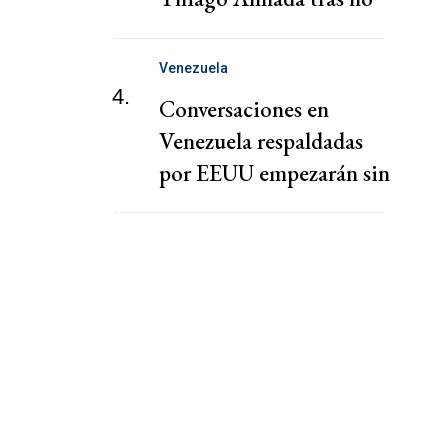
firmar con Flamengo
Venezuela
4.
Conversaciones en
Venezuela respaldadas
por EEUU empezarán sin
presencia de Machado