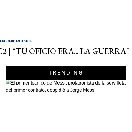
EBCOMIC MUTANTE
C2 | "TU OFICIO ERA... LA GUERRA"
TRENDING