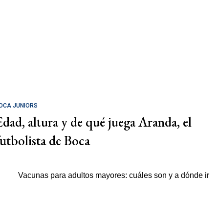
OCA JUNIORS
Edad, altura y de qué juega Aranda, el
futbolista de Boca