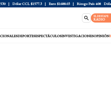
0
Dólar CCL
$1577.3
Euro
$1688.03
Riesgo País
408
Dólar O
EL DESTAPE
RADIO
CIONALES
DEPORTES
ESPECTÁCULOS
INVESTIGACIONES
OPINIÓN