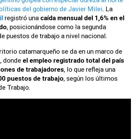
gentino golpea con especial dureza al norte
líticas del gobierno de Javier Milei
. La
il
registró una
caída mensual del 1,6% en el
ado
, posicionándose como la segunda
e puestos de trabajo a nivel nacional.
erritorio catamarqueño se da en un marco de
a, donde
el empleo registrado total del país
lones de trabajadores
, lo que refleja una
00 puestos de trabajo
, según los últimos
de Trabajo.