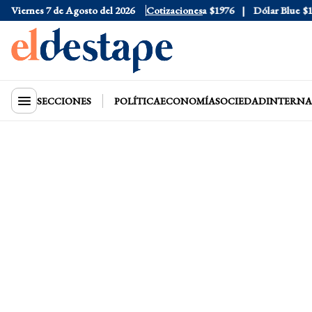
Viernes 7 de Agosto del 2026
Dólar Oficial
$1520
Dólar Tarjeta
Cotizaciones
$1976
Dólar Blue
$153
SECCIONES
POLÍTICA
ECONOMÍA
SOCIEDAD
INTERNA