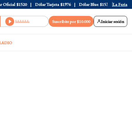
ficial
$1520
Dólar Tarjeta
$1976
Dólar Blue
$1530
La Feria
Dólar CC
Suscribite por $10.000
Iniciar sesión
RADIO