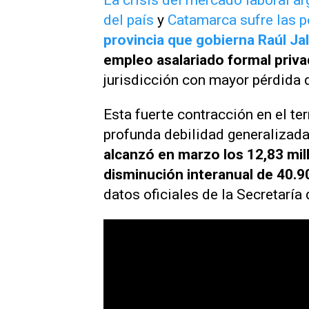
La crisis del mercado laboral ar
del país
y
Catamarca sufre las po
provincia que gobierna Raúl Jal
empleo asalariado formal priv
jurisdicción con mayor pérdida d
Esta fuerte contracción en el t
profunda debilidad generalizad
alcanzó en marzo los 12,83 mil
disminución interanual de 40.9
datos oficiales de la Secretaría 