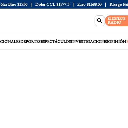
 Blue
$1530
Dólar CCL
$1577.3
Euro
$1688.03
Riesgo País
4
EL DESTAPE
RADIO
CIONALES
DEPORTES
ESPECTÁCULOS
INVESTIGACIONES
OPINIÓN