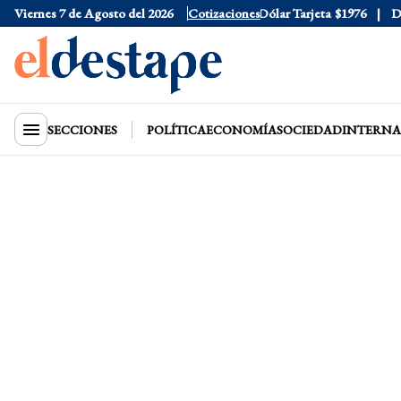
Viernes 7 de Agosto del 2026
Dólar Oficial
$1520
Cotizaciones
Dólar Tarjeta
$1976
Dólar
SECCIONES
POLÍTICA
ECONOMÍA
SOCIEDAD
INTERNA