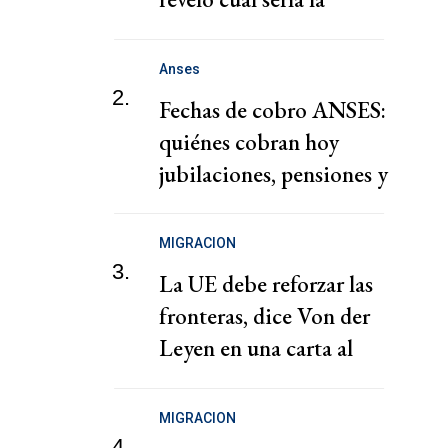
sanción de FIFA
Anses
2.
Fechas de cobro ANSES:
quiénes cobran hoy
jubilaciones, pensiones y
AUH este lunes
MIGRACION
3.
La UE debe reforzar las
fronteras, dice Von der
Leyen en una carta al
presidente español
MIGRACION
4.