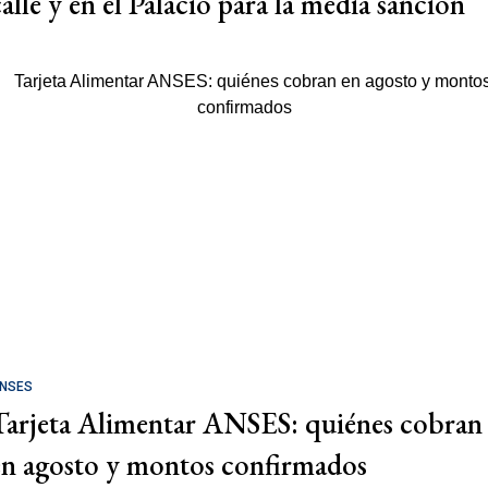
calle y en el Palacio para la media sanción
NSES
Tarjeta Alimentar ANSES: quiénes cobran
en agosto y montos confirmados