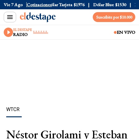
ólar Oficial
Vie 7 Ago
$1520
Cotizaciones
Dólar Tarjeta
$1976
Dólar Blue
$1530
Dól
Suscribite por $10.000
EL DESTAPE
EN VIVO
RADIO
WTCR
Néstor Girolami y Esteban