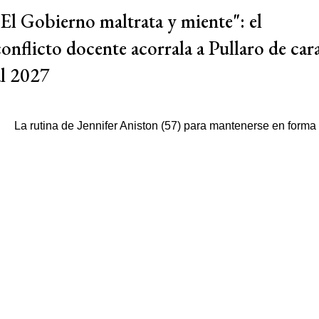
"El Gobierno maltrata y miente": el
conflicto docente acorrala a Pullaro de car
al 2027