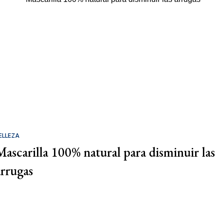
ELLEZA
Mascarilla 100% natural para disminuir las
arrugas