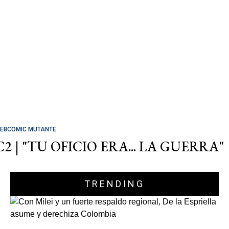
EBCOMIC MUTANTE
C2 | "TU OFICIO ERA... LA GUERRA"
TRENDING