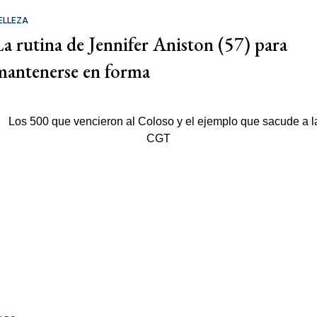
ELLEZA
La rutina de Jennifer Aniston (57) para
mantenerse en forma