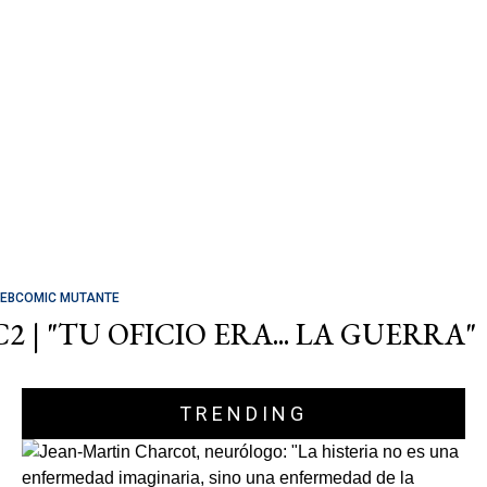
EBCOMIC MUTANTE
C2 | "TU OFICIO ERA... LA GUERRA"
TRENDING