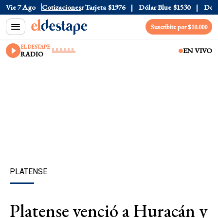
 Oficial
Vie 7 Ago
$1520
Cotizaciones
Dólar Tarjeta
$1976
Dólar Blue
$1530
Dólar 
Suscribite por $10.000
EL DESTAPE
EN VIVO
RADIO
PLATENSE
Platense venció a Huracán y