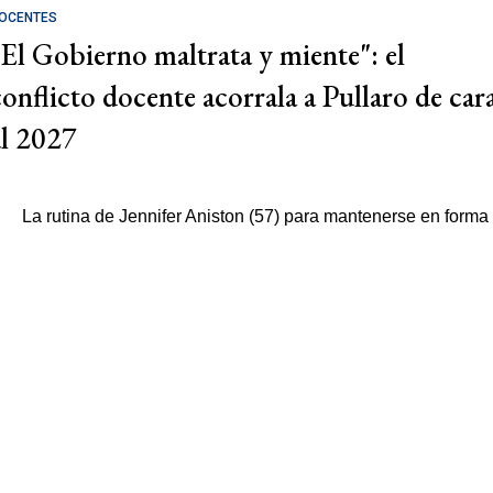
OCENTES
"El Gobierno maltrata y miente": el
conflicto docente acorrala a Pullaro de car
al 2027