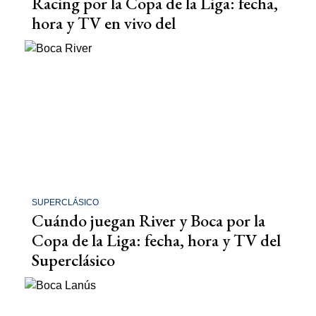
Racing por la Copa de la Liga: fecha,
hora y TV en vivo del
SUPERCLÁSICO
Cuándo juegan River y Boca por la
Copa de la Liga: fecha, hora y TV del
Superclásico