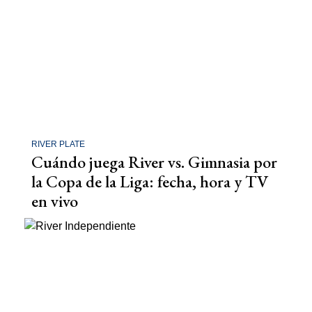
RIVER PLATE
Cuándo juega River vs. Gimnasia por
la Copa de la Liga: fecha, hora y TV
en vivo