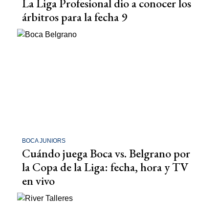
La Liga Profesional dio a conocer los
árbitros para la fecha 9
BOCA JUNIORS
Cuándo juega Boca vs. Belgrano por
la Copa de la Liga: fecha, hora y TV
en vivo