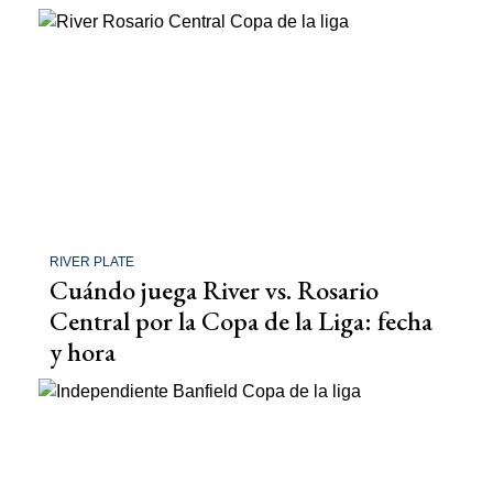
RIVER PLATE
Cuándo juega River vs. Rosario
Central por la Copa de la Liga: fecha
y hora