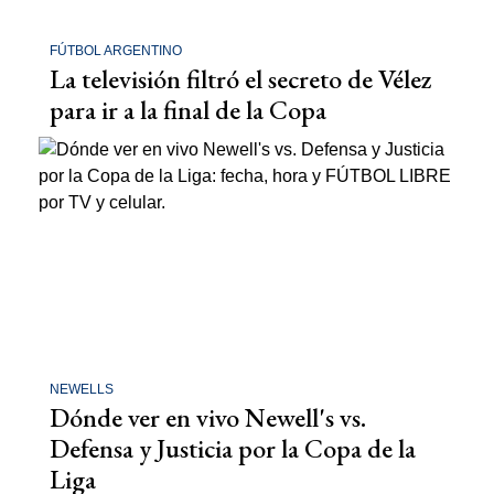
FÚTBOL ARGENTINO
La televisión filtró el secreto de Vélez
para ir a la final de la Copa
NEWELLS
Dónde ver en vivo Newell's vs.
Defensa y Justicia por la Copa de la
Liga