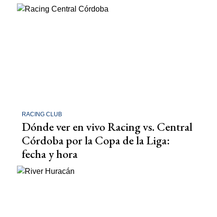
RACING CLUB
Dónde ver en vivo Racing vs. Central
Córdoba por la Copa de la Liga:
fecha y hora