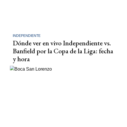
INDEPENDIENTE
Dónde ver en vivo Independiente vs.
Banfield por la Copa de la Liga: fecha
y hora