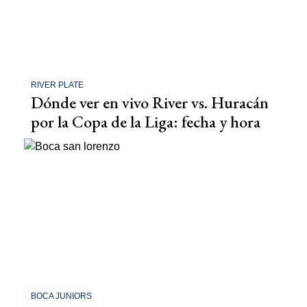
RIVER PLATE
Dónde ver en vivo River vs. Huracán
por la Copa de la Liga: fecha y hora
BOCA JUNIORS