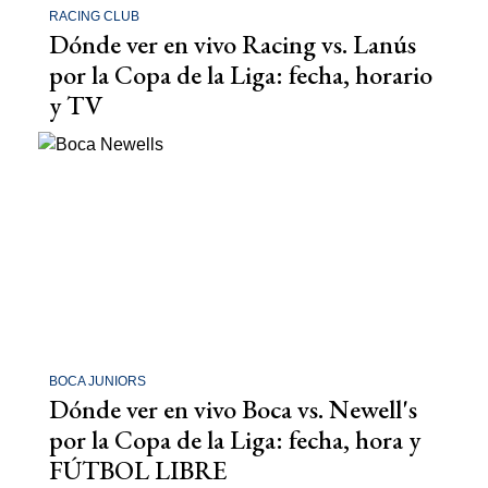
RACING CLUB
Dónde ver en vivo Racing vs. Lanús
por la Copa de la Liga: fecha, horario
y TV
BOCA JUNIORS
Dónde ver en vivo Boca vs. Newell's
por la Copa de la Liga: fecha, hora y
FÚTBOL LIBRE