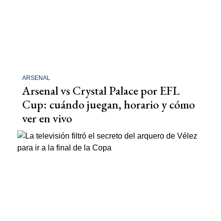
ARSENAL
Arsenal vs Crystal Palace por EFL
Cup: cuándo juegan, horario y cómo
ver en vivo