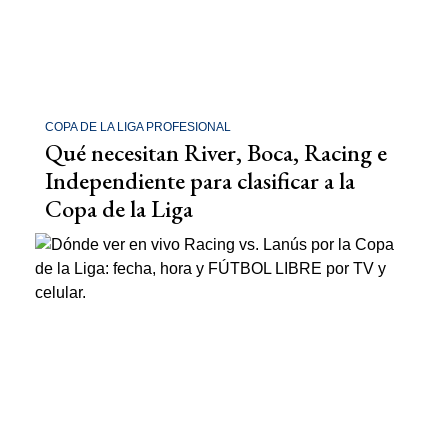
COPA DE LA LIGA PROFESIONAL
Qué necesitan River, Boca, Racing e
Independiente para clasificar a la
Copa de la Liga