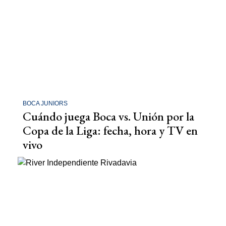
BOCA JUNIORS
Cuándo juega Boca vs. Unión por la
Copa de la Liga: fecha, hora y TV en
vivo