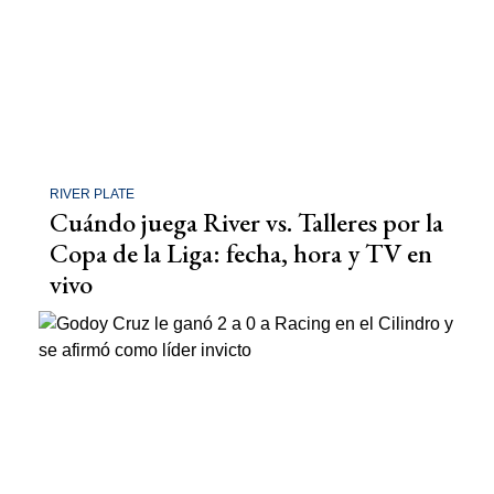
RIVER PLATE
Cuándo juega River vs. Talleres por la
Copa de la Liga: fecha, hora y TV en
vivo