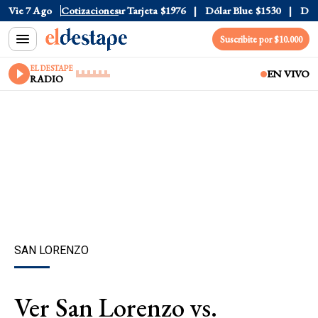
 Oficial
Vie 7 Ago
$1520
Cotizaciones
Dólar Tarjeta
$1976
Dólar Blue
$1530
Dólar 
Suscribite por $10.000
EL DESTAPE
EN VIVO
RADIO
SAN LORENZO
Ver San Lorenzo vs.