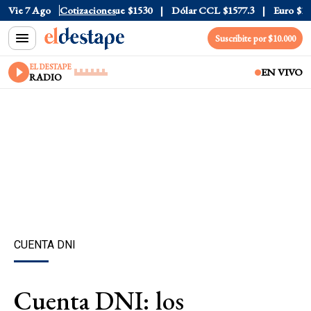
jeta
Vie 7 Ago
$1976
Cotizaciones
Dólar Blue
$1530
Dólar CCL
$1577.3
Euro
$1688.0
Suscribite por $10.000
EL DESTAPE
EN VIVO
RADIO
CUENTA DNI
Cuenta DNI: los