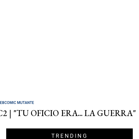
EBCOMIC MUTANTE
C2 | "TU OFICIO ERA... LA GUERRA"
TRENDING