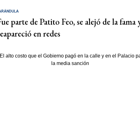
ARÁNDULA
Fue parte de Patito Feo, se alejó de la fama 
reapareció en redes