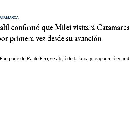
ATAMARCA
Jalil confirmó que Milei visitará Catamarc
por primera vez desde su asunción