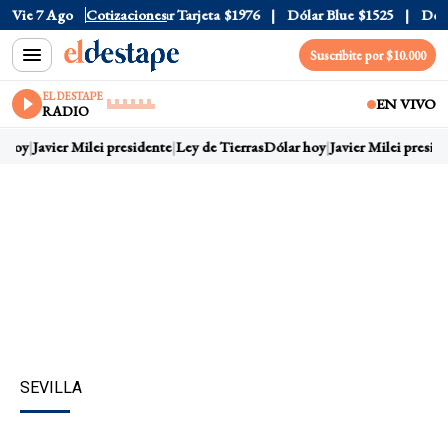
 Oficial
Vie 7 Ago
$1520
Cotizaciones
Dólar Tarjeta
$1976
Dólar Blue
$1525
Dólar 
Suscribite por $10.000
EL DESTAPE
EN VIVO
RADIO
 hoy
Javier Milei presidente
Ley de Tierras
Dólar hoy
Javier Milei preside
SEVILLA