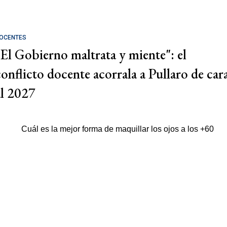
OCENTES
"El Gobierno maltrata y miente": el
conflicto docente acorrala a Pullaro de car
al 2027