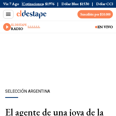
$1520
Vie 7 Ago
Dólar Tarjeta
Cotizaciones
$1976
Dólar Blue
$1530
Dólar CCL
$157
Suscribite por $10.000
EL DESTAPE
EN VIVO
RADIO
SELECCIÓN ARGENTINA
El agente de una joya de la