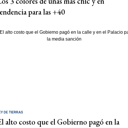
Los 3 colores de uñas más chic y en
tendencia para las +40
EY DE TIERRAS
El alto costo que el Gobierno pagó en la