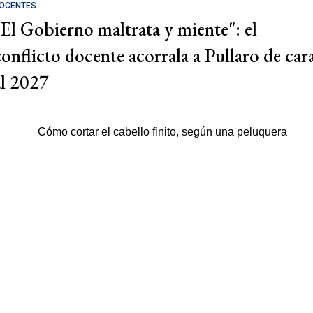
OCENTES
"El Gobierno maltrata y miente": el
conflicto docente acorrala a Pullaro de car
al 2027