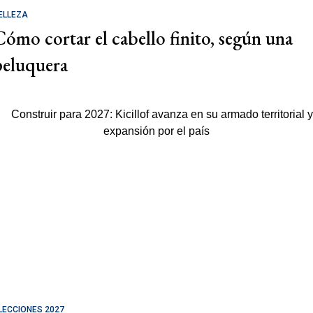
ELLEZA
Cómo cortar el cabello finito, según una
peluquera
LECCIONES 2027