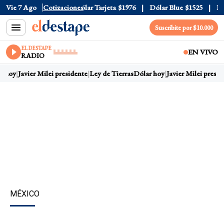
lar Oficial
Vie 7 Ago
$1520
Cotizaciones
Dólar Tarjeta
$1976
Dólar Blue
$1525
Dóla
Suscribite por $10.000
EL DESTAPE
EN VIVO
RADIO
 hoy
Javier Milei presidente
Ley de Tierras
Dólar hoy
Javier Milei presid
MÉXICO