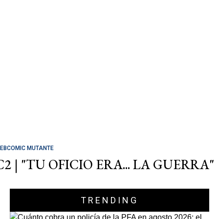
EBCOMIC MUTANTE
C2 | "TU OFICIO ERA... LA GUERRA"
TRENDING