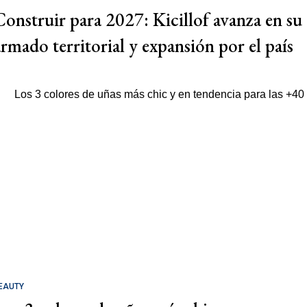
Construir para 2027: Kicillof avanza en su
armado territorial y expansión por el país
EAUTY