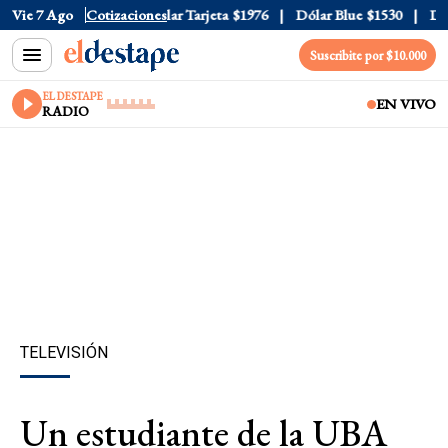
ar Oficial
Vie 7 Ago
$1520
Cotizaciones
Dólar Tarjeta
$1976
Dólar Blue
$1530
Dólar
Suscribite por $10.000
EL DESTAPE
EN VIVO
RADIO
TELEVISIÓN
Un estudiante de la UBA