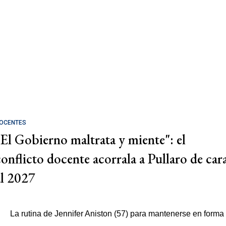
OCENTES
"El Gobierno maltrata y miente": el
conflicto docente acorrala a Pullaro de car
al 2027