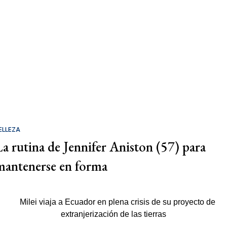
ELLEZA
La rutina de Jennifer Aniston (57) para
mantenerse en forma