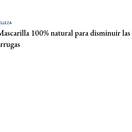
ELLEZA
Mascarilla 100% natural para disminuir las
arrugas