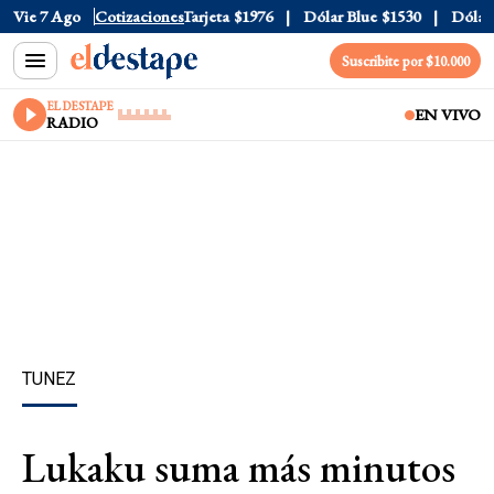
Oficial
Vie 7 Ago
$1520
Cotizaciones
Dólar Tarjeta
$1976
Dólar Blue
$1530
Dólar C
Suscribite por $10.000
EL DESTAPE
EN VIVO
RADIO
TUNEZ
Lukaku suma más minutos