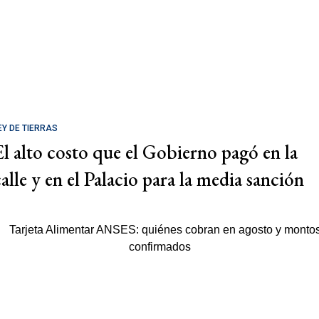
EY DE TIERRAS
El alto costo que el Gobierno pagó en la
calle y en el Palacio para la media sanción