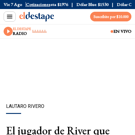
al
Vie 7 Ago
$1520
Dólar Tarjeta
Cotizaciones
$1976
Dólar Blue
$1530
Dólar CCL
$1
Suscribite por $10.000
EL DESTAPE
EN VIVO
RADIO
LAUTARO RIVERO
El jugador de River que