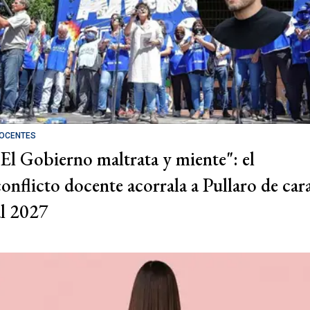
OCENTES
"El Gobierno maltrata y miente": el
conflicto docente acorrala a Pullaro de car
al 2027