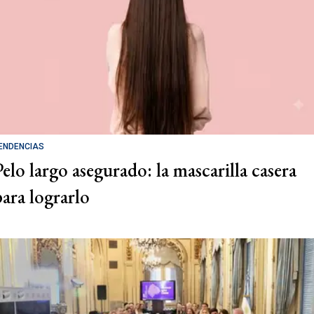
ENDENCIAS
Pelo largo asegurado: la mascarilla casera
para lograrlo