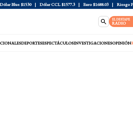
ar Blue
$1530
Dólar CCL
$1577.3
Euro
$1688.03
Riesgo País
EL DESTAPE
RADIO
CIONALES
DEPORTES
ESPECTÁCULOS
INVESTIGACIONES
OPINIÓN