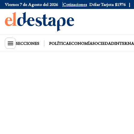
Viernes 7 de Agosto del 2026
Dólar Oficial
Cotizaciones
$1520
Dólar Tarjeta
$1976
Dól
SECCIONES
POLÍTICA
ECONOMÍA
SOCIEDAD
INTERNA