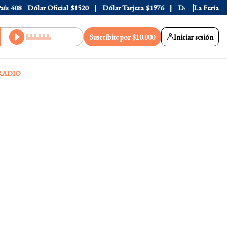
408
Dólar Oficial
$1520
Dólar Tarjeta
$1976
Dólar Blue
La Feria
$1530
Suscribite por $10.000
Iniciar sesión
RADIO