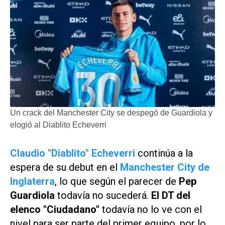
Un crack del Manchester City se despegó de Guardiola y
elogió al Diablito Echeverri
Claudio "Diablito" Echeverri
continúa a la
espera de su debut en el
Manchester City de
Inglaterra
, lo que según el parecer de
Pep
Guardiola
todavía no sucederá.
El DT del
elenco "Ciudadano"
todavía no lo ve con el
nivel para ser parte del primer equipo, por lo