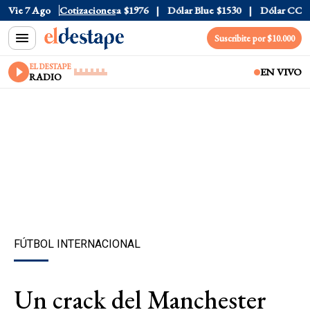
l
$1520
Vie 7 Ago
Dólar Tarjeta
Cotizaciones
$1976
Dólar Blue
$1530
Dólar CCL
$15
Suscribite por $10.000
EL DESTAPE
EN VIVO
RADIO
FÚTBOL INTERNACIONAL
Un crack del Manchester