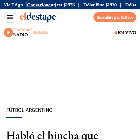
icial
Vie 7 Ago
$1520
Cotizaciones
Dólar Tarjeta
$1976
Dólar Blue
$1530
Dólar CCL
Suscribite por $10.000
EL DESTAPE
EN VIVO
RADIO
FÚTBOL ARGENTINO
Habló el hincha que