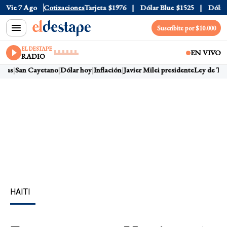
Oficial
Vie 7 Ago
$1520
Cotizaciones
Dólar Tarjeta
$1976
Dólar Blue
$1525
Dólar C
Suscribite por $10.000
EL DESTAPE
EN VIVO
RADIO
ras
San Cayetano
Dólar hoy
Inflación
Javier Milei presidente
Ley de Tier
HAITI