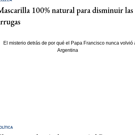
ELLEZA
Mascarilla 100% natural para disminuir las
arrugas
OLÍTICA