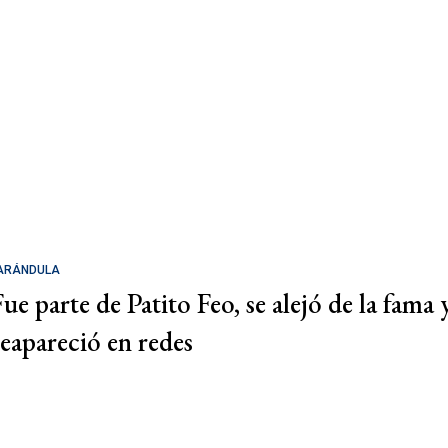
ARÁNDULA
Fue parte de Patito Feo, se alejó de la fama 
reapareció en redes