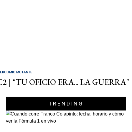
EBCOMIC MUTANTE
C2 | "TU OFICIO ERA... LA GUERRA"
TRENDING