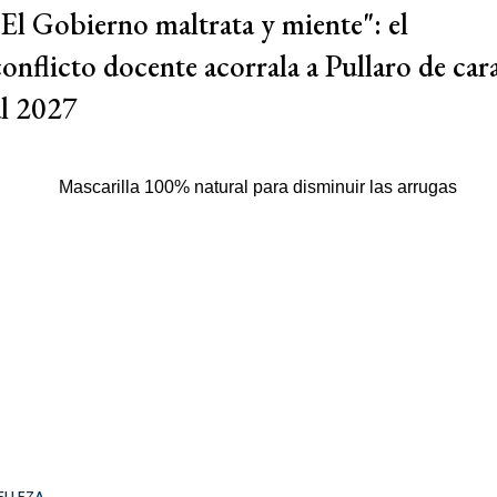
"El Gobierno maltrata y miente": el
conflicto docente acorrala a Pullaro de car
al 2027