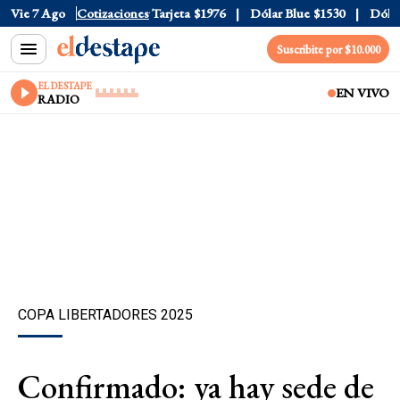
Oficial
Vie 7 Ago
$1520
Cotizaciones
Dólar Tarjeta
$1976
Dólar Blue
$1530
Dólar C
Suscribite por $10.000
EL DESTAPE
EN VIVO
RADIO
COPA LIBERTADORES 2025
Confirmado: ya hay sede de