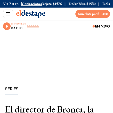
ficial
Vie 7 Ago
$1520
Cotizaciones
Dólar Tarjeta
$1976
Dólar Blue
$1530
Dólar CC
Suscribite por $10.000
EL DESTAPE
EN VIVO
RADIO
SERIES
El director de Bronca, la