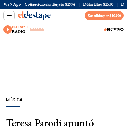
r Oficial
Vie 7 Ago
$1520
Cotizaciones
Dólar Tarjeta
$1976
Dólar Blue
$1530
Dólar
Suscribite por $10.000
EL DESTAPE
EN VIVO
RADIO
MÚSICA
Teresa Parodi apuntó