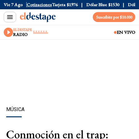
Oficial
Vie 7 Ago
$1520
Cotizaciones
Dólar Tarjeta
$1976
Dólar Blue
$1530
Dólar C
Suscribite por $10.000
EL DESTAPE
EN VIVO
RADIO
MÚSICA
Conmoción en el trap: