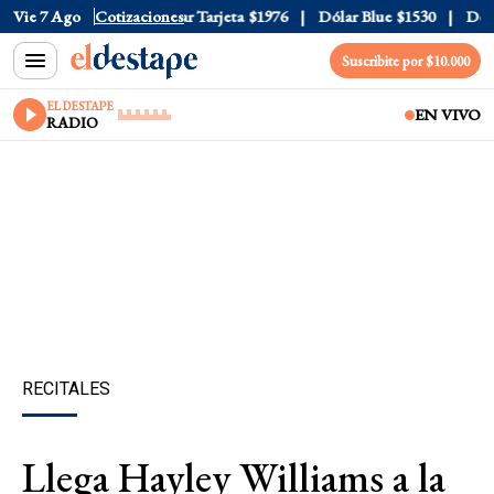
r Oficial
Vie 7 Ago
$1520
Cotizaciones
Dólar Tarjeta
$1976
Dólar Blue
$1530
Dólar 
Suscribite por $10.000
EL DESTAPE
EN VIVO
RADIO
RECITALES
Llega Hayley Williams a la