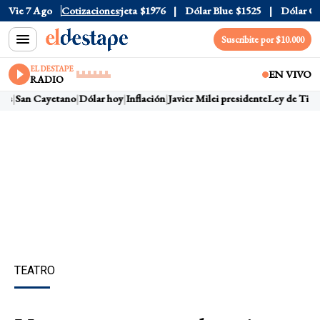
cial
Vie 7 Ago
$1520
Dólar Tarjeta
Cotizaciones
$1976
Dólar Blue
$1525
Dólar CCL
Suscribite por $10.000
EL DESTAPE
EN VIVO
RADIO
as
San Cayetano
Dólar hoy
Inflación
Javier Milei presidente
Ley de Tierra
TEATRO