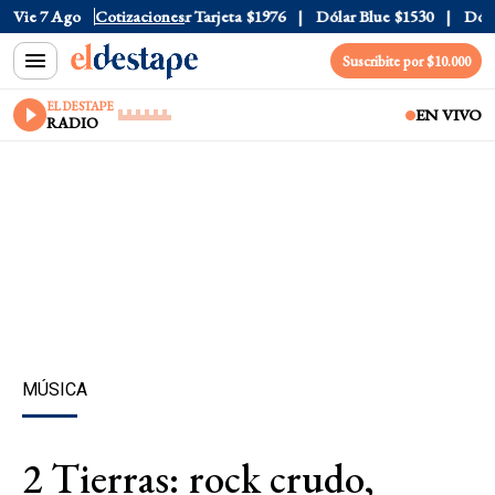
 Oficial
Vie 7 Ago
$1520
Cotizaciones
Dólar Tarjeta
$1976
Dólar Blue
$1530
Dólar 
Suscribite por $10.000
EL DESTAPE
EN VIVO
RADIO
MÚSICA
2 Tierras: rock crudo,