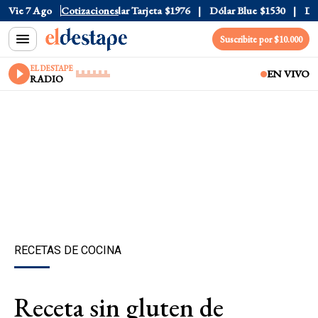
ar Oficial
Vie 7 Ago
$1520
Cotizaciones
Dólar Tarjeta
$1976
Dólar Blue
$1530
Dólar
Suscribite por $10.000
EL DESTAPE
EN VIVO
RADIO
RECETAS DE COCINA
Receta sin gluten de