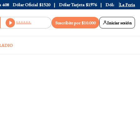
8
Dólar Oficial
$1520
Dólar Tarjeta
$1976
Dólar Blue
La Feria
$1530
Suscribite por $10.000
Iniciar sesión
RADIO