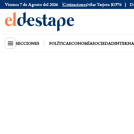
Viernes 7 de Agosto del 2026
Dólar Oficial
$1520
Cotizaciones
Dólar Tarjeta
$1976
Dólar
SECCIONES
POLÍTICA
ECONOMÍA
SOCIEDAD
INTERNA