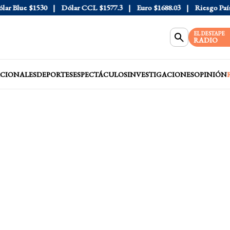
 Blue
$1530
Dólar CCL
$1577.3
Euro
$1688.03
Riesgo País
40
EL DESTAPE
RADIO
CIONALES
DEPORTES
ESPECTÁCULOS
INVESTIGACIONES
OPINIÓN