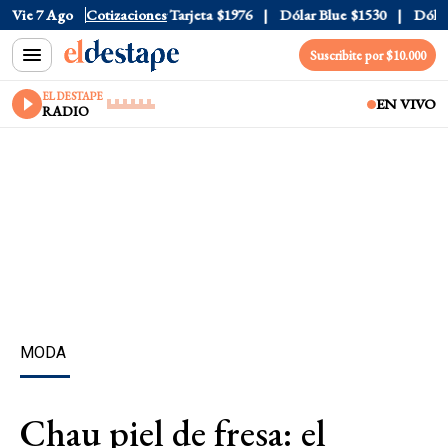
Oficial
Vie 7 Ago
$1520
Cotizaciones
Dólar Tarjeta
$1976
Dólar Blue
$1530
Dólar C
Suscribite por $10.000
EL DESTAPE
EN VIVO
RADIO
MODA
Chau piel de fresa: el