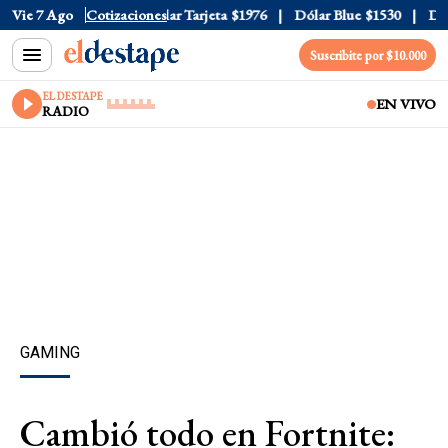
ar Oficial
Vie 7 Ago
$1520
Cotizaciones
Dólar Tarjeta
$1976
Dólar Blue
$1530
Dólar
Suscribite por $10.000
EL DESTAPE
EN VIVO
RADIO
GAMING
Cambió todo en Fortnite: