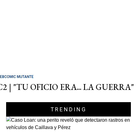
EBCOMIC MUTANTE
C2 | "TU OFICIO ERA... LA GUERRA"
TRENDING