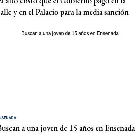
El alto costo que el Gobierno pagó en la
calle y en el Palacio para la media sanción
NSENADA
Buscan a una joven de 15 años en Ensenada