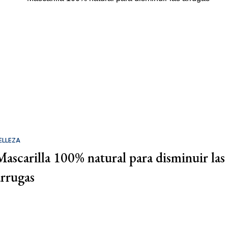
ELLEZA
Mascarilla 100% natural para disminuir las
arrugas