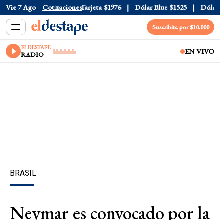
ficial
Vie 7 Ago
$1520
Cotizaciones
Dólar Tarjeta
$1976
Dólar Blue
$1525
Dólar CC
Suscribite por $10.000
EL DESTAPE
EN VIVO
RADIO
BRASIL
Neymar es convocado por la