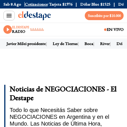
ficial
Sab 8 Ago
$1520
Cotizaciones
Dólar Tarjeta
$1976
Dólar Blue
$1525
Dólar CC
Suscribite por $10.000
EL DESTAPE
EN VIVO
RADIO
Javier Milei presidente
Ley de Tierras
Boca
River
Dólar h
Noticias de NEGOCIACIONES - El
Destape
Todo lo que Necesitás Saber sobre
NEGOCIACIONES en Argentina y en el
Mundo. Las Noticias de Última Hora,