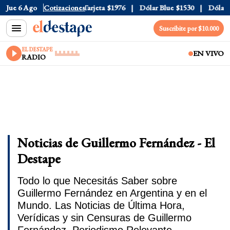
icial
Jue 6 Ago
$1520
Cotizaciones
Dólar Tarjeta
$1976
Dólar Blue
$1530
Dólar CC
Suscribite por $10.000
EL DESTAPE
EN VIVO
RADIO
Noticias de Guillermo Fernández - El
Destape
Todo lo que Necesitás Saber sobre
Guillermo Fernández en Argentina y en el
Mundo. Las Noticias de Última Hora,
Verídicas y sin Censuras de Guillermo