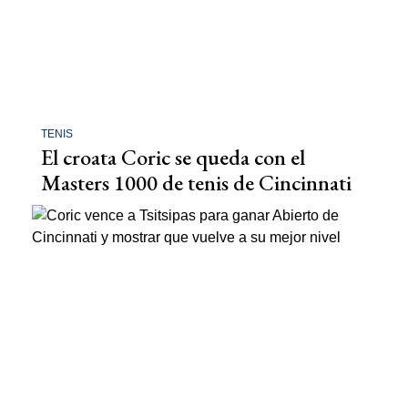
TENIS
El croata Coric se queda con el
Masters 1000 de tenis de Cincinnati