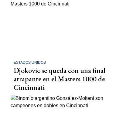
ESTADOS UNIDOS
Djokovic se queda con una final
atrapante en el Masters 1000 de
Cincinnati