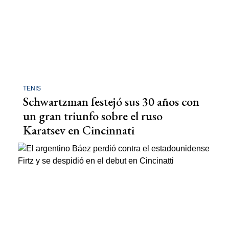
TENIS
Schwartzman festejó sus 30 años con
un gran triunfo sobre el ruso
Karatsev en Cincinnati