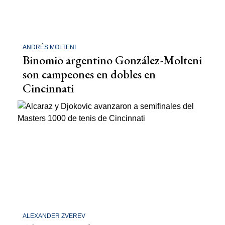
ANDRÉS MOLTENI
Binomio argentino González-Molteni
son campeones en dobles en
Cincinnati
ALEXANDER ZVEREV