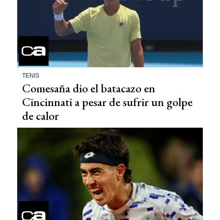
TENIS
Comesaña dio el batacazo en
Cincinnati a pesar de sufrir un golpe
de calor