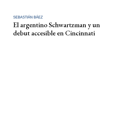
SEBASTIÁN BÁEZ
El argentino Schwartzman y un
debut accesible en Cincinnati