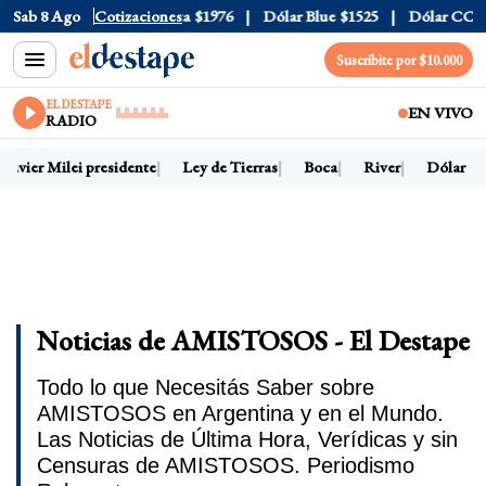
$1520
Sab 8 Ago
Dólar Tarjeta
Cotizaciones
$1976
Dólar Blue
$1525
Dólar CCL
$1580
Suscribite por $10.000
EL DESTAPE
EN VIVO
RADIO
avier Milei presidente
Ley de Tierras
Boca
River
Dólar hoy
Noticias de AMISTOSOS - El Destape
Todo lo que Necesitás Saber sobre
AMISTOSOS en Argentina y en el Mundo.
Las Noticias de Última Hora, Verídicas y sin
Censuras de AMISTOSOS. Periodismo