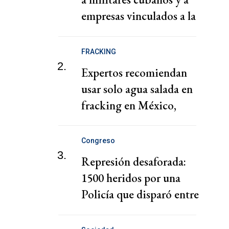
empresas vinculados a la
adquisición de armas
FRACKING
2.
Expertos recomiendan
usar solo agua salada en
fracking en México,
descartan explotación de
cuenca Tampico-
Congreso
Misantla
3.
Represión desaforada:
1500 heridos por una
Policía que disparó entre
autos en el Obelisco