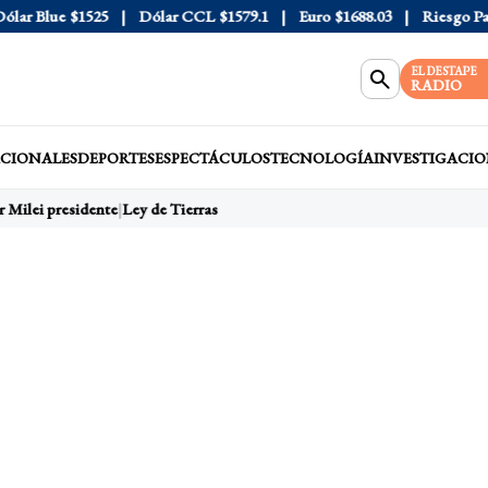
r Blue
$1525
Dólar CCL
$1579.1
Euro
$1688.03
Riesgo País
4
EL DESTAPE
RADIO
CIONALES
DEPORTES
ESPECTÁCULOS
TECNOLOGÍA
INVESTIGACIO
 Milei presidente
Ley de Tierras