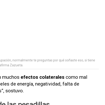
pación, normalmente te preguntas por qué soñaste eso, si tiene
 afirma Zazueta.
en muchos
efectos colaterales
como mal
veles de energía, negatividad, falta de
”, sostuvo.
de las pesadillas