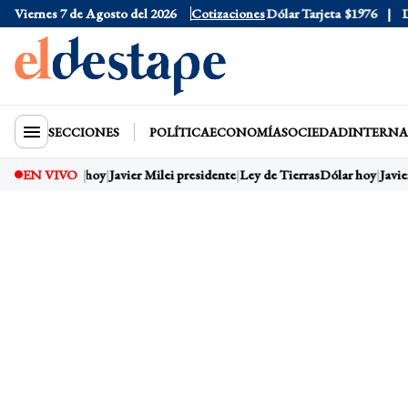
Viernes 7 de Agosto del 2026
Dólar Oficial
$1520
Cotizaciones
Dólar Tarjeta
$1976
Dóla
SECCIONES
POLÍTICA
ECONOMÍA
SOCIEDAD
INTERNA
EN VIVO
Dólar hoy
Javier Milei presidente
Ley de Tierras
Dólar hoy
Javier