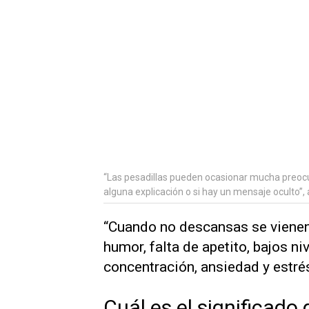
“Las pesadillas pueden ocasionar mucha preocu
alguna explicación o si hay un mensaje oculto”,
“Cuando no descansas se vien
humor, falta de apetito, bajos ni
concentración, ansiedad y estrés
Cuál es el significado 