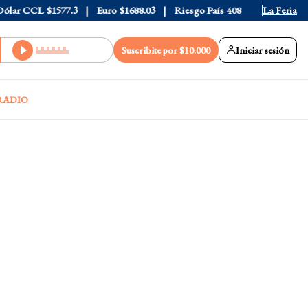
ar CCL
$1577.3
Euro
$1688.03
Riesgo País
408
La Feria
Suscribite por $10.000
Iniciar sesión
RADIO