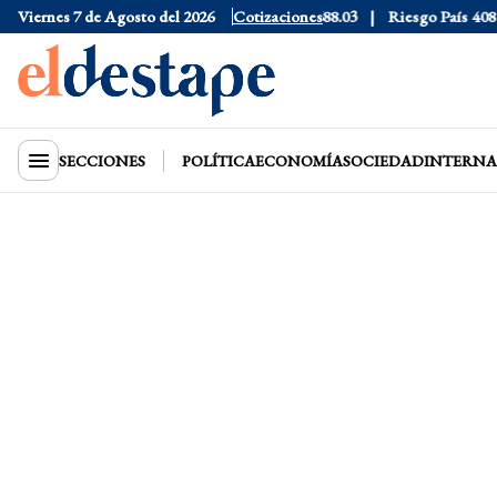
e
$1530
Viernes 7 de Agosto del 2026
Dólar CCL
$1577.3
Cotizaciones
Euro
$1688.03
Riesgo País
408
D
SECCIONES
POLÍTICA
ECONOMÍA
SOCIEDAD
INTERNA