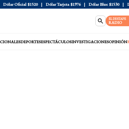
ólar Oficial
$1520
Dólar Tarjeta
$1976
Dólar Blue
$1530
Dól
EL DESTAPE
RADIO
CIONALES
DEPORTES
ESPECTÁCULOS
INVESTIGACIONES
OPINIÓN