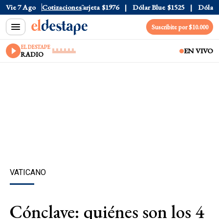
icial
Vie 7 Ago
$1520
Cotizaciones
Dólar Tarjeta
$1976
Dólar Blue
$1525
Dólar CCL
Suscribite por $10.000
EL DESTAPE
EN VIVO
RADIO
VATICANO
Cónclave: quiénes son los 4