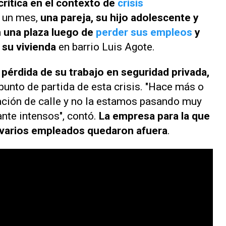
 crítica en el contexto de
crisis
 un mes,
una pareja, su hijo adolescente y
n una plaza luego de
perder sus empleos
y
e su vivienda
en barrio Luis Agote.
a
pérdida de su trabajo en seguridad privada,
l punto de partida de esta crisis. "Hace más o
ción de calle y no la estamos pasando muy
ante intensos", contó.
La empresa para la que
y varios empleados quedaron afuera
.