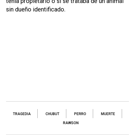
tenía propietario o si se trataba de un animal
sin dueño identificado.
TRAGEDIA
CHUBUT
PERRO
MUERTE
RAWSON