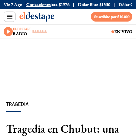
ial
Vie 7 Ago
$1520
Dólar Tarjeta
Cotizaciones
$1976
Dólar Blue
$1530
Dólar CCL
Suscribite por $10.000
EL DESTAPE
EN VIVO
RADIO
TRAGEDIA
Tragedia en Chubut: una