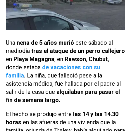
Una
nena de 5 años murió
este sábado al
mediodía
tras el ataque de un perro callejero
en
Playa Magagna
, en
Rawson
,
Chubut,
donde estaba
de vacaciones con su
familia
.
La niña, que falleció pese a la
asistencia médica, fue hallada por el padre al
salir de la casa que
alquilaban para pasar el
fin de semana largo.
El hecho se produjo entre
las 14 y las 14.30
horas
en las afueras de una vivienda que la
familia, oriunda de Trelew, había alquilado para