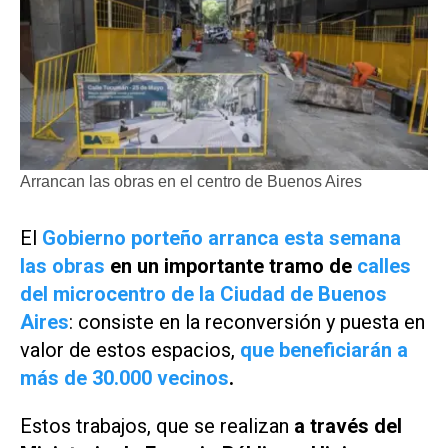
Arrancan las obras en el centro de Buenos Aires
El
Gobierno porteño arranca esta semana
las obras
en un importante tramo de
calles
del microcentro de la Ciudad de Buenos
Aires
: consiste en la reconversión y puesta en
valor de estos espacios,
que beneficiarán a
más de 30.000 vecinos
.
Estos trabajos, que se realizan
a través del