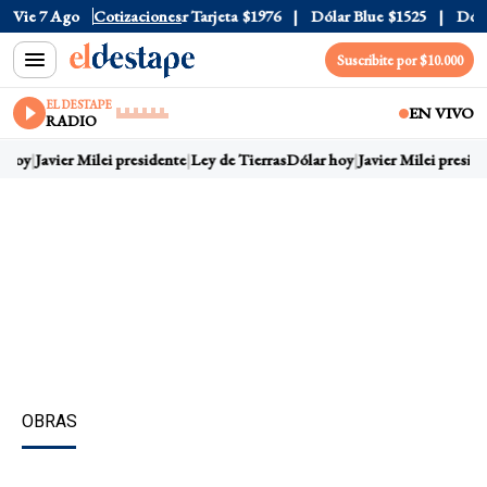
 Oficial
Vie 7 Ago
$1520
Cotizaciones
Dólar Tarjeta
$1976
Dólar Blue
$1525
Dólar 
Suscribite por $10.000
EL DESTAPE
EN VIVO
RADIO
 hoy
Javier Milei presidente
Ley de Tierras
Dólar hoy
Javier Milei preside
OBRAS