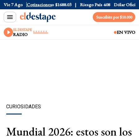
ar CCL
Vie 7 Ago
$1577.3
Cotizaciones
Euro
$1688.03
Riesgo País
408
Dólar Oficial
$1
Suscribite por $10.000
EL DESTAPE
EN VIVO
RADIO
CURIOSIDADES
Mundial 2026: estos son los