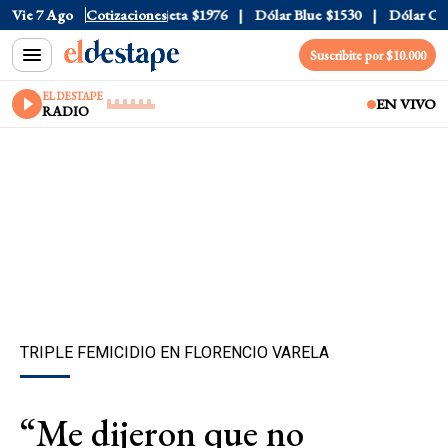
al
Vie 7 Ago
$1520
Dólar Tarjeta
Cotizaciones
$1976
Dólar Blue
$1530
Dólar CCL
$
Suscribite por $10.000
EL DESTAPE
EN VIVO
RADIO
TRIPLE FEMICIDIO EN FLORENCIO VARELA
“Me dijeron que no