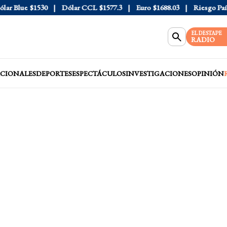
 Blue
$1530
Dólar CCL
$1577.3
Euro
$1688.03
Riesgo País
40
EL DESTAPE
RADIO
CIONALES
DEPORTES
ESPECTÁCULOS
INVESTIGACIONES
OPINIÓN