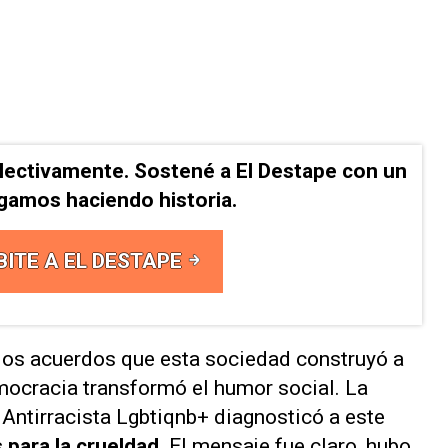
lectivamente. Sostené a El Destape con un
Sigamos haciendo historia.
BITE A EL DESTAPE
 los acuerdos que esta sociedad construyó a
mocracia transformó el humor social. La
 Antirracista Lgbtiqnb+ diagnosticó a este
s para la crueldad
. El mensaje fue claro, hubo