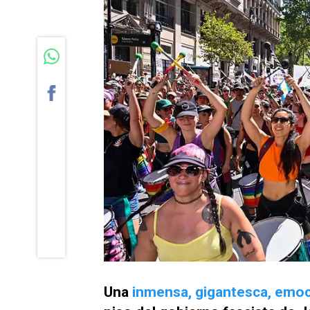
Una
inmensa, gigantesca, emo