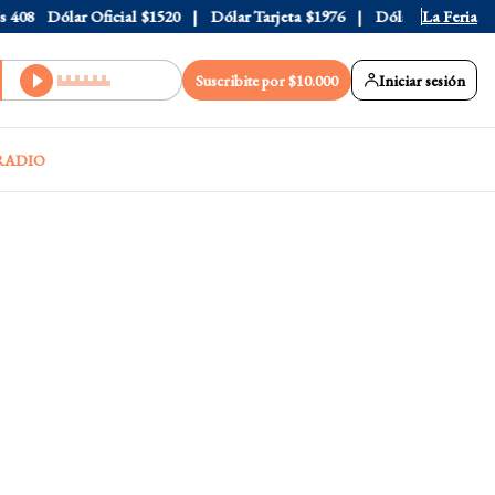
8
Dólar Oficial
$1520
Dólar Tarjeta
$1976
Dólar Blue
La Feria
$1530
Suscribite por $10.000
Iniciar sesión
RADIO