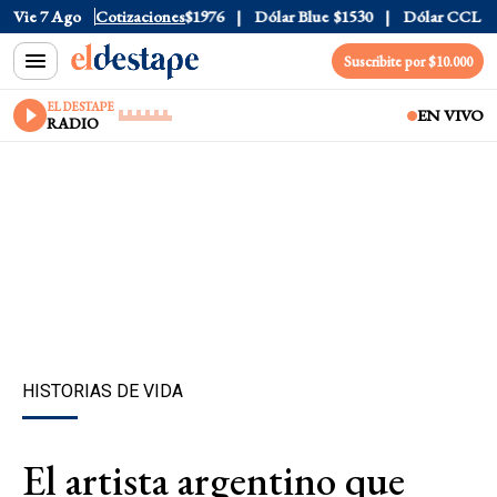
1520
Vie 7 Ago
Dólar Tarjeta
Cotizaciones
$1976
Dólar Blue
$1530
Dólar CCL
$1577
Suscribite por $10.000
EL DESTAPE
EN VIVO
RADIO
HISTORIAS DE VIDA
El artista argentino que